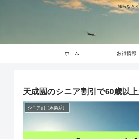
知らなきゃ
ホーム
お得情報
天成園のシニア割引で60歳以
シニア割（娯楽系）