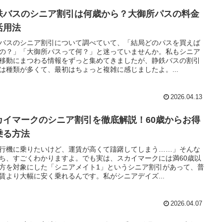
鉄バスのシニア割引は何歳から？大御所パスの料金
活用法
バスのシニア割引について調べていて、「結局どのパスを買えば
の？」「大御所パスって何？」と迷っていませんか。私もシニア
移動にまつわる情報をずっと集めてきましたが、静鉄バスの割引
は種類が多くて、最初はちょっと複雑に感じましたよ。...
2026.04.13
カイマークのシニア割引を徹底解説！60歳からお得
乗る方法
行機に乗りたいけど、運賃が高くて躊躇してしまう……」そんな
ち、すごくわかりますよ。でも実は、スカイマークには満60歳以
方を対象にした「シニアメイト1」というシニア割引があって、普
賃より大幅に安く乗れるんです。私がシニアデイズ...
2026.04.07