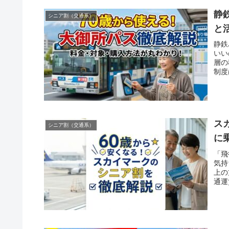
静
シニア割（交通系）
と
静鉄
いい
層の
制度
ス
シニア割（交通系）
に
「飛
気持
上の
通運