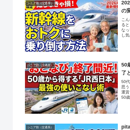
2
シニア割（交通系）
の
こん
ると
なっ
し気
5
シニア割（交通系）
了
50
思う
運賃
50
p
シニア割（交通系）