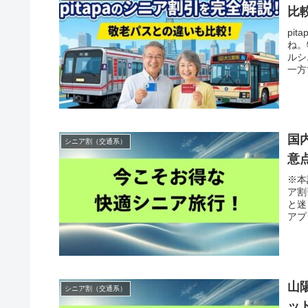
比
pi
ね。
ルシ
一方
国
シニア割（交通系）
意
※本
ア割
と迷
アプ
山
シニア割（交通系）
ッ