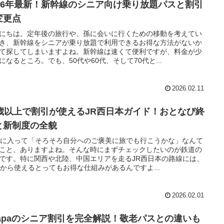
026年最新！新幹線のシニア向け乗り放題パスと割引
変更点
にちは。定年後の旅行や、孫に会いに行くための移動を考えてい
き、新幹線をシニアが乗り放題で利用できるお得な方法がないか
て探してしまいますよね。新幹線は速くて便利ですが、料金が少
になるところ。でも、50代や60代、そして70代と...
2026.02.11
0歳以上で割引が使えるJR西日本ガイド！おとなび終
と新制度の全貌
代に入って「そろそろ自分へのご褒美に旅でも行こうかな」なんて
こと、ありますよね。そんな時にまずチェックしたいのが鉄道の
です。特に関西や北陸、中国エリアを走るJR西日本の路線には、
歳から使えるとってもお得な仕組みがあるんですよ...
2026.02.01
itapaのシニア割引を完全解説！敬老パスとの違いも