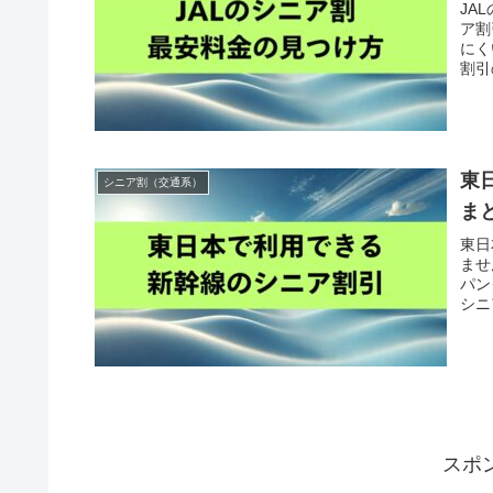
JA
ア割
にく
割引
東
シニア割（交通系）
ま
東日
ませ
パン
シニ
スポ