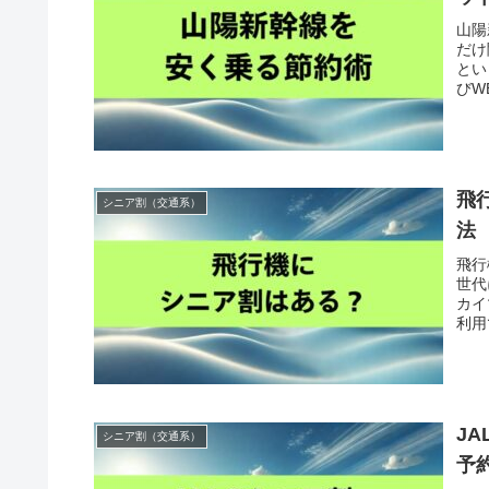
山陽
だけ
とい
びW
飛
シニア割（交通系）
法
飛行
世代
カイ
利用
J
シニア割（交通系）
予