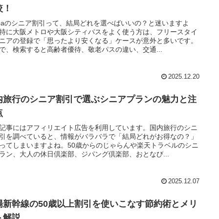
較！
tapaのシニア割引って、結局どれを選べばいいの？と迷いますよ
特に大阪メトロや大阪シティバスをよく使う方は、フリースタイ
ニアの登録で「思ったより安くなる」ケースが意外と多いです。
で、検索すると高齢者優待、敬老パスの違い、交通...
2025.12.20
内旅行のシニア割引で選ぶシニアプランの魅力と注
点
記事にはアフィリエイト広告を利用しています。国内旅行のシニ
引を調べていると、情報がバラバラで「結局どれがお得なの？」
ってしまいますよね。50歳からのじゃらんや楽天トラベルのシニ
ラン、大人の休日倶楽部、ジパング倶楽部、おとなび...
2025.12.07
陽新幹線の50歳以上割引を使いこなす節約術とメリ
ト解説