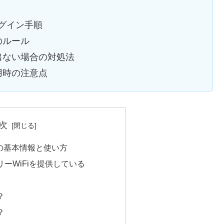
ログイン手順
のルール
出ない場合の対処法
用時の注意点
次
iの基本情報と使い方
ーWiFiを提供している
？
？